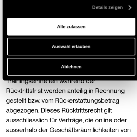
ohne Angabe von Gründen vom Vertrag
Details zeigen
zurückzutreten. Die Rücktrittserklärung
muss schriftlich (z. B. per E-Mail an
Alle zulassen
hello@momentum-health.club) innerhalb
dieser Frist bei MHC eingehen. Für die
Auswahl erlauben
Wahrung der Frist genügt der Nachweis des
rechtzeitigen Versands. Bereits erbrachte
Ablehnen
Dienstleistungen oder genutzte
Trainingseinheiten während der
Rücktrittsfrist werden anteilig in Rechnung
gestellt bzw. vom Rückerstattungsbetrag
abgezogen. Dieses Rücktrittsrecht gilt
ausschliesslich für Verträge, die online oder
ausserhalb der Geschäftsräumlichkeiten von