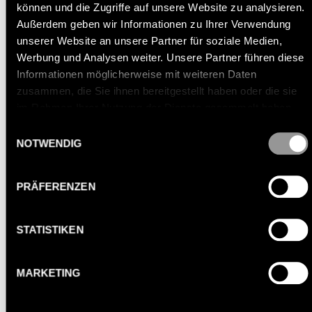
können und die Zugriffe auf unsere Website zu analysieren.
Weitergabe des Badges oder das
Außerdem geben wir Informationen zu Ihrer Verwendung
Mitbringen von Drittpersonen ist streng
unserer Website an unsere Partner für soziale Medien,
Werbung und Analysen weiter. Unsere Partner führen diese
untersagt und kann zum sofortigen
Informationen möglicherweise mit weiteren Daten
Ausschluss führen.
zusammen, die Sie ihnen bereitgestellt haben oder die sie
im Rahmen Ihrer Nutzung der Dienste gesammelt haben.
Einwilligungsauswahl
8. RÜCKTRITTSRECHT BEI ONLINE
NOTWENDIG
BUCHUNGEN
Kundinnen und Kunden, die eine
PRÄFERENZEN
Mitgliedschaft, ein Abonnement oder eine
Dienstleistung über elektronische Mittel (z. B.
STATISTIKEN
Website, E-Mail, Online-Formular) buchen,
haben das Recht, innerhalb von 7
MARKETING
Kalendertagen nach Vertragsabschluss