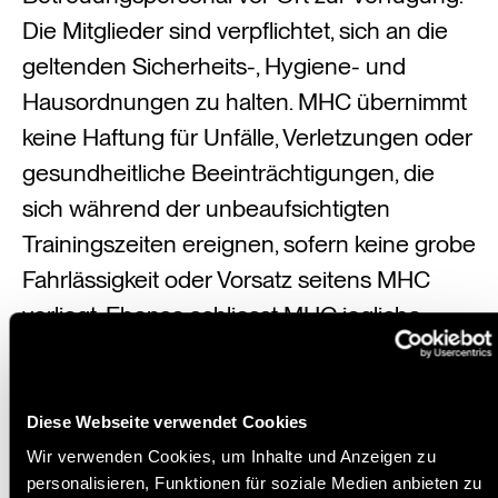
Die Mitglieder sind verpflichtet, sich an die
geltenden Sicherheits-, Hygiene- und
Hausordnungen zu halten. MHC übernimmt
keine Haftung für Unfälle, Verletzungen oder
gesundheitliche Beeinträchtigungen, die
sich während der unbeaufsichtigten
Trainingszeiten ereignen, sofern keine grobe
Fahrlässigkeit oder Vorsatz seitens MHC
vorliegt. Ebenso schliesst MHC jegliche
Haftung für technische Ausfälle (z. B. Geräte,
Zugangssysteme) oder für zwischen
Mitglieder auftretende Konflikte aus, die in
Diese Webseite verwendet Cookies
dieser Zeit entstehen. Der Zutritt ist
Wir verwenden Cookies, um Inhalte und Anzeigen zu
personalisieren, Funktionen für soziale Medien anbieten zu
persönlich und nicht übertragbar. Eine